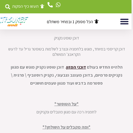
לוג
תעשו כיף הפקות
וכן
הכל מספק 1 ובמחיר משתלם
השכרת ציוד
דוכני מזון לאירועים
אטרקציות לאירועים
דוכן טוסט נקניק
דוכן קריספי במיוחד, מוגש בלחמניה ונצרב לשלמות בטוסטר גריל עד לרעש
הקראנצ' המושלם
הלהיט החדש בעולם
דוכני המזון
. דוכן טוסט נקניק מוגש עם מגוון
נקניקים פרמיום, בדוכן מעוצב וצבעוני, נקניק רוסטביף \ פרגית \
פסטרמה בדבש ועוד מגוון טעמים חושניים
*על הטוסטר*
לחמניה רכה עם מגוון מטבלים ונקניקים
*ומה מקבלים על השולחן?*