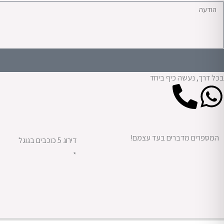
בכל דרך, נעשה כיף ביחד
P
W
h
h
o
a
המספרים מדברים בעד עצמם!
דירוג 5 כוכבים בגוגל
*
n
t
e
s
-
a