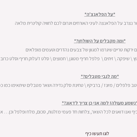
*על הפלאנצ'ה*
נצרב על הפלאנצה לעיני האורחים ויגרום לכם לחוויה קולינרית מלאה
*ומה מקבלים על השולחן?*
 ירקות טריים שיגרמו למגוון של צבעים נהדרים וטעמים מופלאים
 \ שיפקה \ זיתים \ פלפל חריף מטוגן \ חמוצים \ סלט ז'עלוק חריף וסלט כרוב 
*מה לגבי מטבלים?*
 פלפלים / מיונז / ברביקיו \ טחינת סלק נדירה ושאר מטבלים שיתאימו כמו כ
נשמע מעולה! למה אני כן צריך לדאוג?*
 ואנו דואגים לכל השאר, צלחות חד פעמי מזלגות, סכום, מלח ופלפל וכן… אפ