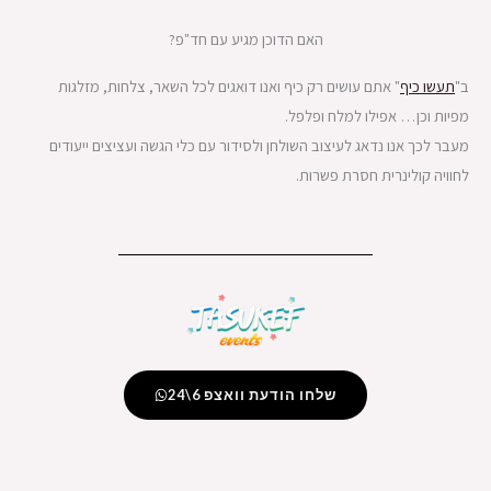
האם הדוכן מגיע עם חד"פ?
ב"
תעשו כיף
" אתם עושים רק כיף ואנו דואגים לכל השאר, צלחות, מזלגות
מפיות וכן… אפילו למלח ופלפל.
מעבר לכך אנו נדאג לעיצוב השולחן ולסידור עם כלי הגשה ועציצים ייעודים
לחוויה קולינרית חסרת פשרות.
שלחו הודעת וואצפ 6\24