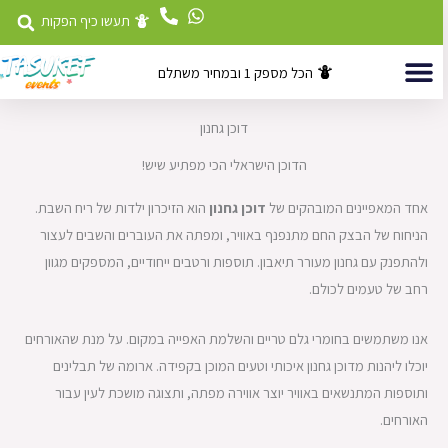
לוג
תעשו כיף הפקות
וכן
הכל מספק 1 ובמחיר משתלם
השכרת ציוד
דוכני מזון לאירועים
אטרקציות לאירועים
דוכן גחנון
הדוכן הישראלי הכי מפתיע שיש!
אחד המאפיינים המובהקים של
דוכן גחנון
הוא הזיכרון ילדות של ריח השבת.
הניחוח של הבצק החם מתנפנף באוויר, ומפתה את העוברים והשבים לעצור
ולהתפנק עם גחנון מעורר תיאבון. תוספות ורטבים ייחודיים, המספקים מגוון
רחב של טעמים לכולם.
אנו משתמשים בחומרי גלם טריים והשלמת האפייה במקום. על מנת שהאורחים
יוכלו ליהנות מדוכן גחנון איכותי וטעים המוכן בקפידה. ארומה של תבלינים
ותוספות המתנשאים באוויר יוצר אווירה מפתה, ותצוגה מושכת לעין עבור
האורחים.