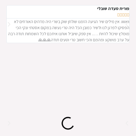
פורית סעדה שובלי
pman









וואוווו. אין מילים שיר הגיעה הזמנו שולחן שוק בשרי היה מדהים האורחים לא
מדהים
הפסיקו לפרגן לנו ולשיר כמובן הכל היה טרי נעשה במקום אסטתי ונקי הכי
מומלץ שיכול להיות ….. אין ספק שיוביל אותנו איתכם לכל השמחות תודה רבה
על ערב מושקע ומהמם והכי חשוב טרי וטעים תודה🙏🙏🙏