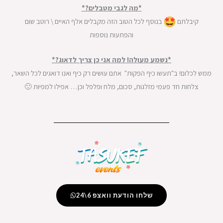
*מה לגבי מטבלים?*
קיבלתם
בנוסף לכל הטוב הזה מקבלים אלף האיים \ רוטב שום
והפתעות נוספות
*נשמע מעולה! למה אני כן צריך לדאוג?*
ממש לכלום! ב"תעשו כיף הפקות" אתם עושים רק כיף ואנו דואגים לכל השאר,
צלחות חד פעמי מזלגות, סכום, מלח ופלפל וכן… אפילו למפיות 🙂
שלחו הודעת וואצפ 6\24