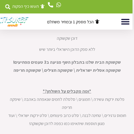
לוג
תעשו כיף הפקות
וכן
הכל מספק 1 ובמחיר משתלם
השכרת ציוד
דוכני מזון לאירועים
אטרקציות לאירועים
דוכן שקשוקה
ללא ספק הדוכן הישראלי ביותר שיש
שקשוקת הבית שלנו בתבלון השף מגיעה ב3 טעמים מפתיעים!
שקשוקה אסלית ישראלית \ שקשוקה חצילים \ שקשוקה חריפה
*ומה מקבלים על השולחן?*
פלטת ירקות עשירה \ חמוצים \ סלסלת לחמים שנאפתה באהבה \ שיפקה
חריפה
חומוס גרגירים \ טחינה לבנה \ סלט כרוב פיצוחים \ סלט ירקות ישראלי \ ועוד
מגוון תוספות שיתאימו כמו כפפה לדוכן שקשוקה!