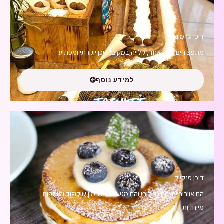
דוכן ערמונים
מתפצ'חים אחד אחד, קלייה במקום! דוכן יוקרתי ומפתיע
למידע נוסף
דוכן פנקייק
הם אווריריים! הם גדולים! והם מגיעים עם המון שוקולוד ותוספות
מיוחדות