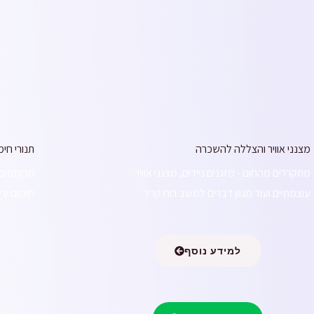
מצנני אוויר והצללה להשכרה
תנורי חי
מתקררים מהחום - מזגנים ניידים, מצנני אוויר
מחממים ל
עוצמתיים ועוד מגוון דברים למשב רוח קריר
חימום על 
למידע נוסף