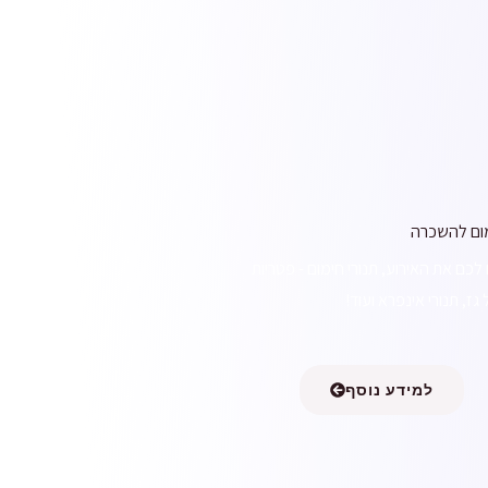
מום להשכרה
כם את האירוע, תנורי חימום - פטריות
גז, תנורי אינפרא ועוד!
למידע נוסף