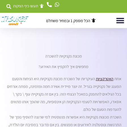
ילוג
תעשו כיף הפקות
תוכן
הכל מספק 1 ובמחיר משתלם
השכרת ציוד
דוכני מזון לאירועים
אטרקציות לאירועים
מכונת נקניקיות להשכרה
מחפשים איך להקפיץ את האירוע?
אחת
האטרקציות
העיקריות של השכרת מכונת נקניקיות היא הניחוח והטעם
המענג של נקניקייה בגריל. זה יוצר מיידית אווירה חמה ומזמינה, מפתה אורחים
בכל הגילאים להתפנק במאכל הנצחי הזה. בין אם זה נקניקיית עוף \ בקר \
אסאדו, האפשרויות לטעמי הנקניקיות הן אינסופיות, מה שהופך אותו מתאים
להעדפות הטעם של כולם.
השכרת מכונות נקניקיות היא אפשרות פנטסטית למי שרוצה להוסיף נופך של
התרגשות ונוסטלגיה לאירועים או מפגשים. בין אם מדובר במסיבת יום הולדת,