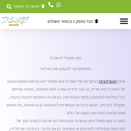
ילוג
תעשו כיף הפקות
תוכן
הכל מספק 1 ובמחיר משתלם
השכרת ציוד
דוכני מזון לאירועים
אטרקציות לאירועים
סאג חשמלי להשכרה
מחפשים איך להקפיץ את האירוע?
אחת
האטרקציות
העיקריות של השכרת סאג חשמלי היא הניחוח והטעם המענג
של פיתה דרוזית טרייה. זה יוצר מיידית אווירה חמה ומזמינה, מפתה אורחים
בכל הגילאים להתפנק בחטיף הנצחי הזה. בין אם זה בתוספת לאבנה בזעתר,
שוקולוד למריחה, חומוס גרגירים האפשרויות לתוספות הן אינסופיות, מה שהופך
אותו מתאים להעדפות הטעם של כולם.
השכרת סאג חשמלי היא אפשרות פנטסטית למי שרוצה להוסיף נופך של
התרגשות ונוסטלגיה לאירועים או מפגשים. בין אם מדובר במסיבת יום הולדת,