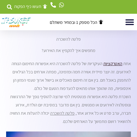
ילוג
תעשו כיף הפקות
תוכן
הכל מספק 1 ובמחיר משתלם
השכרת ציוד
דוכני מזון לאירועים
אטרקציות לאירועים
פלטה להשכרה
מחפשים איך להקפיץ את האירוע?
אחת
האטרקציות
העיקריות של פלטה להשכרה היא אפשרות החימום הנוחה
לאירועים. זה יוצר מיידית אווירה חמה ומזמינה, מפתה אורחים בכל הגילאים
להתפנק באוכל חם. בין אם זה חימום מאכלים או בישול ארוך טעמי המזון הן
אינסופיות, מה שהופך אותו מתאים להעדפות הטעם של כולם.
השכרת פלטה היא אפשרות פנטסטית למי שרוצה להוסיף נופך של התרגשות
ונוסטלגיה לאירועים או מפגשים. בין אם מדובר במסיבת יום הולדת, אירוע
חברה, ערב סרט או כל אירוע אחר,
פלטה להשכרה
יכולה להעלות את החוויה
ולהשאיר רושם מתמשך על האורחים שלכם.