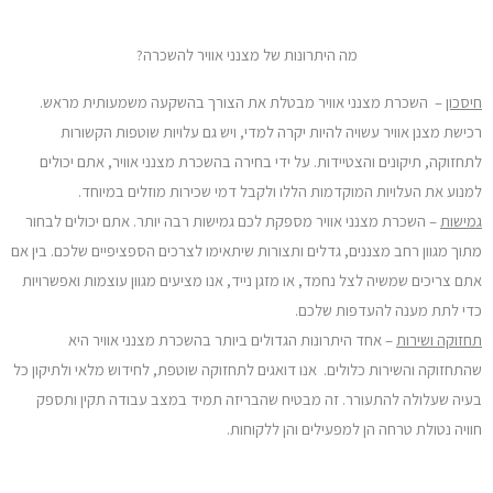
מה היתרונות של מצנני אוויר להשכרה?
חיסכון
– השכרת מצנני אוויר מבטלת את הצורך בהשקעה משמעותית מראש.
רכישת מצנן אוויר עשויה להיות יקרה למדי, ויש גם עלויות שוטפות הקשורות
לתחזוקה, תיקונים והצטיידות. על ידי בחירה בהשכרת מצנני אוויר, אתם יכולים
למנוע את העלויות המוקדמות הללו ולקבל דמי שכירות מוזלים במיוחד.
גמישות
– השכרת מצנני אוויר מספקת לכם גמישות רבה יותר. אתם יכולים לבחור
מתוך מגוון רחב מצננים, גדלים ותצורות שיתאימו לצרכים הספציפיים שלכם. בין אם
אתם צריכים שמשיה לצל נחמד, או מזגן נייד, אנו מציעים מגוון עוצמות ואפשרויות
כדי לתת מענה להעדפות שלכם.
תחזוקה ושירות
– אחד היתרונות הגדולים ביותר בהשכרת מצנני אוויר היא
שהתחזוקה והשירות כלולים. אנו דואגים לתחזוקה שוטפת, לחידוש מלאי ולתיקון כל
בעיה שעלולה להתעורר. זה מבטיח שהבריזה תמיד במצב עבודה תקין ותספק
חוויה נטולת טרחה הן למפעילים והן ללקוחות.