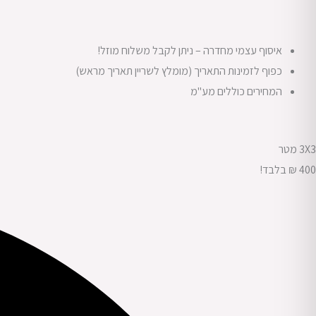
איסוף עצמי מחדרה – ניתן לקבל משלוח מוזל!
כפוף לזמינות התאריך (מומלץ לשריין תאריך מראש)
המחירים כוללים מע"מ
3X3 מטר
400
₪
בלבד!