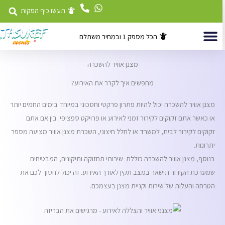
לוג
תעשו כיף הפקות
וכן
הכל מספק 1 ובמחיר משתלם
השכרת ציוד
דוכני מזון לאירועים
אטרקציות לאירועים
מצנן אוויר להשכרה
מחפשים איך לקרר את האירוע?
מצנן אוויר להשכרה יכול להיות פתרון פרקטי וחסכוני במיוחד בימים החמים יותר
או כאשר אתם זקוקים לקירור זמני לאירוע או פרויקט ספציפי. בין אם אתם
זקוקים לקירור לבית, למשרד או לחלל חיצוני, השכרת מצנן אוויר מציעה מספר
יתרונות.
בנוסף, מצנן אוויר להשכרה כוללת שירותי תחזוקה ותיקונים, המבטיחים
שמערכת הקירור תישאר במצב תקין לאורך האירוע. זה יכול לחסוך לכם את
הטרחה והעלות של שירות וקניית מצנן בעצמכם.